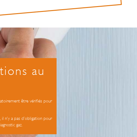
ations au
gatoirement être vérifiés pour
 il n’y a pas d’obligation pour
iagnostic gaz.