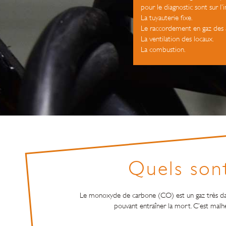
pour le diagnostic sont sur l’
La tuyauterie fixe.
Le raccordement en gaz des a
La ventilation des locaux.
La combustion.
Quels sont
Le monoxyde de carbone (CO) est un gaz très dang
pouvant entraîner la mort. C’est malhe