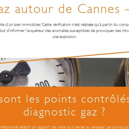
az autour de Cannes 
nte d’un bien immobilier. Cette vérification n’est réalisée qu’à partir du comp
our but d’informer l’acquéreur des anomalies susceptibles de provoquer des 
une explosion.
sont les points contrôlés
diagnostic gaz ?
fessionnel établit un rapport de visite qu’il remet au vendeur. Les points sur 