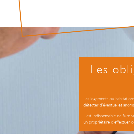
Les obli
Les logements ou habitations 
détecter d’éventuelles anomal
Il est indispensable de faire 
un propriétaire d’effectuer de