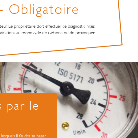
– Obligatoire
teur. Le propriétaire doit effectuer ce diagnostic mais
intoxications au monoxyde de carbone ou de provoquer
 par le
lesquels il faudra se baser