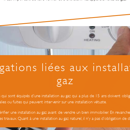
gations liées aux install
gaz
qui sont équipés d’une installation au gaz qui a plus de 15 ans doivent obli
ies ou fuites qui peuvent intervenir sur une installation vétuste.
vérifier une installation au gaz avant de vendre un bien immobilier. En revanche,
s travaux. Quant à une installation au gaz naturel, il n’y a pas d’obligation de d