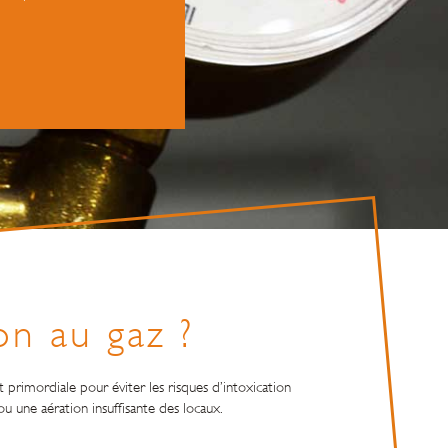
on au gaz ?
rimordiale pour éviter les risques d’intoxication
u une aération insuffisante des locaux.