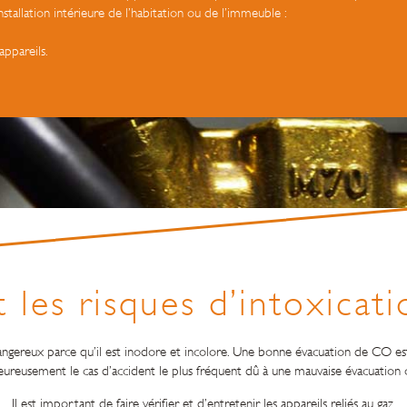
installation intérieure de l’habitation ou de l’immeuble :
ppareils.
 les risques d’intoxicati
ereux parce qu’il est inodore et incolore. Une bonne évacuation de CO est p
ureusement le cas d’accident le plus fréquent dû à une mauvaise évacuation o
Il est important de faire vérifier et d’entretenir les appareils reliés au gaz.