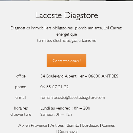
Lacoste Diagstore
Diagnostics immobiliers obligatoires : plomb, amiante, Loi Carrez,
énergétique
termites, électricité, gaz, urbanisme
Contactez-nous !
office
34 Boulevard Albert 1er – 06600 ANTIBES
phone
06 85 67 21 22
e-mail
romain.lacoste@lacostediagstore.com
horaires
Lundi au vendredi : 8h – 20h
d’ouvertur
e
Samedi : 9h – 12h
Aix en Provence I Antibes I Biarritz I Bordeaux I Cannes
I Courchevel