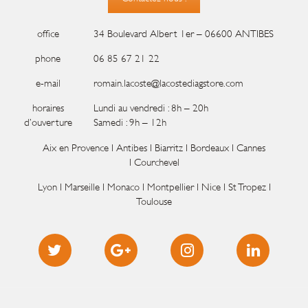
office
34 Boulevard Albert 1er – 06600 ANTIBES
phone
06 85 67 21 22
e-mail
romain.lacoste@lacostediagstore.com
horaires
Lundi au vendredi : 8h – 20h
d’ouvertur
e
Samedi : 9h – 12h
Aix en Provence I Antibes I Biarritz I Bordeaux I Cannes
I Courchevel
Lyon I Marseille I Monaco I Montpellier I Nice I St Tropez I
Toulouse