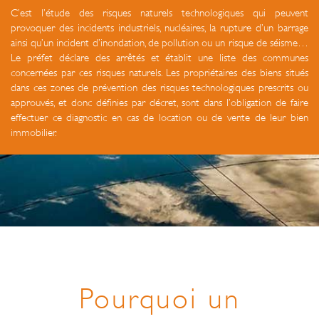
C’est l’étude des risques naturels technologiques qui peuvent
provoquer des incidents industriels, nucléaires, la rupture d’un barrage
ainsi qu’un incident d’inondation, de pollution ou un risque de séisme…
Le préfet déclare des arrêtés et établit une liste des communes
concernées par ces risques naturels. Les propriétaires des biens situés
dans ces zones de prévention des risques technologiques prescrits ou
approuvés, et donc définies par décret, sont dans l’obligation de faire
effectuer ce diagnostic en cas de location ou de vente de leur bien
immobilier.
Pourquoi un